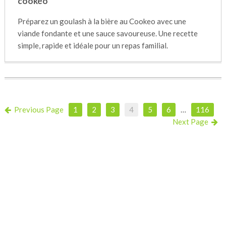
cookéo
Préparez un goulash à la bière au Cookeo avec une
viande fondante et une sauce savoureuse. Une recette
simple, rapide et idéale pour un repas familial.
Previous Page
1
2
3
4
5
6
…
116
Next Page