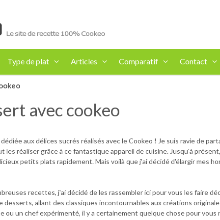
Type de plat
Articles
Comparatif
Contact
cookeo
sert avec cookeo
dédiée aux délices sucrés réalisés avec le Cookeo ! Je suis ravie de par
ut les réaliser grâce à ce fantastique appareil de cuisine. Jusqu'à présent, 
eux petits plats rapidement. Mais voilà que j'ai décidé d'élargir mes hori
uses recettes, j'ai décidé de les rassembler ici pour vous les faire déco
 desserts, allant des classiques incontournables aux créations original
 ou un chef expérimenté, il y a certainement quelque chose pour vous r