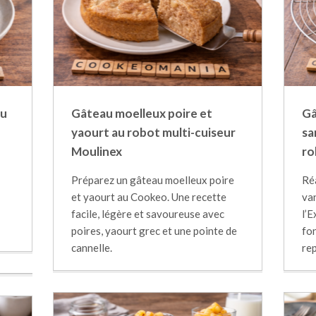
au
Gâteau moelleux poire et
Gâ
yaourt au robot multi-cuiseur
sa
Moulinex
ro
Préparez un gâteau moelleux poire
Ré
et yaourt au Cookeo. Une recette
va
facile, légère et savoureuse avec
l’E
poires, yaourt grec et une pointe de
fon
cannelle.
re