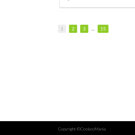
1
2
3
…
15
Copyright ©CookeoMania