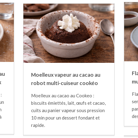
Fl
au
Moelleux vapeur au cacao au
mu
x
robot multi-cuiseur cookéo
Fla
:
Moelleux au cacao au Cookeo :
sem
 un
biscuits émiettés, lait, œufs et cacao,
pan
n
cuits au panier vapeur sous pression
des
à
10 min pour un dessert fondant et
rapide.