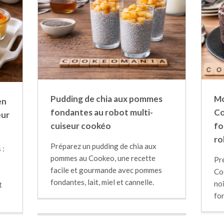
Pudding de chia aux pommes
Mo
en
fondantes au robot multi-
Co
eur
cuiseur cookéo
fo
ro
Préparez un pudding de chia aux
 :
pommes au Cookeo, une recette
Pr
facile et gourmande avec pommes
Co
fondantes, lait, miel et cannelle.
noi
t
fo