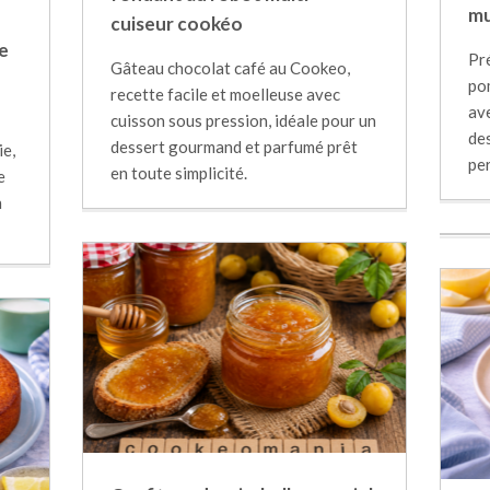
mu
cuiseur cookéo
e
Pr
Gâteau chocolat café au Cookeo,
po
recette facile et moelleuse avec
ave
cuisson sous pression, idéale pour un
des
dessert gourmand et parfumé prêt
ie,
pe
en toute simplicité.
e
n