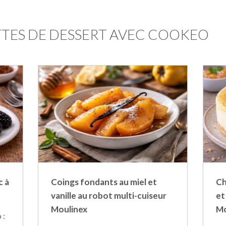
TES DE DESSERT AVEC COOKEO
c à
Coings fondants au miel et
Ch
vanille au robot multi-cuiseur
et
Moulinex
Mo
 :