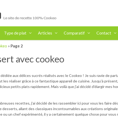
Type de plat
Articles
Comparatif
Contact
okeo
»
Page 2
sert avec cookeo
dédiée aux délices sucrés réalisés avec le Cookeo ! Je suis ravie de par
ut les réaliser grâce à ce fantastique appareil de cuisine. Jusqu'à présent, 
eux petits plats rapidement. Mais voilà que j'ai décidé d'élargir mes hori
uses recettes, j'ai décidé de les rassembler ici pour vous les faire déco
 desserts, allant des classiques incontournables aux créations original
 ou un chef expérimenté, il y a certainement quelque chose pour vous r