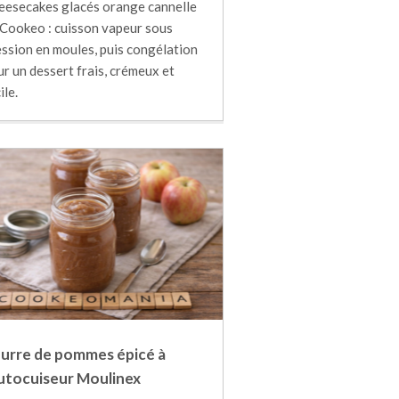
eesecakes glacés orange cannelle
 Cookeo : cuisson vapeur sous
ession en moules, puis congélation
r un dessert frais, crémeux et
ile.
urre de pommes épicé à
autocuiseur Moulinex