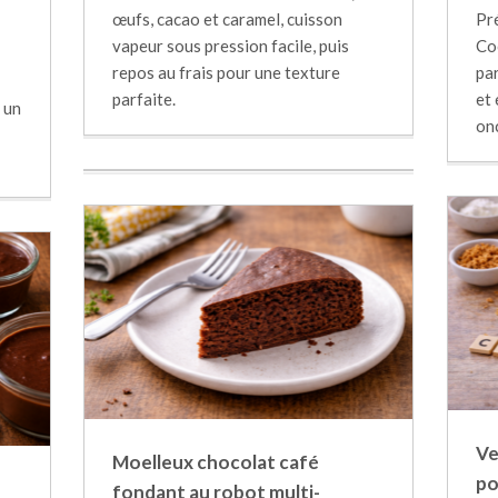
œufs, cacao et caramel, cuisson
Pr
vapeur sous pression facile, puis
Co
repos au frais pour une texture
pa
parfaite.
et
 un
on
Ve
Moelleux chocolat café
po
fondant au robot multi-