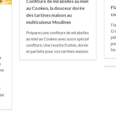
Confiture de mirabelles au miel
Fl
au Cookeo, la douceur dorée
co
des tartines maison au
multicuiseur Moulinex
Fl
Cri
Préparez une confiture de mirabelles
pât
au miel au Cookeo avec sucre spécial
pui
s
confiture. Une recette fruitée, dorée
fe
et parfaite pour vos tartines maison.
a
n
une
r
lat