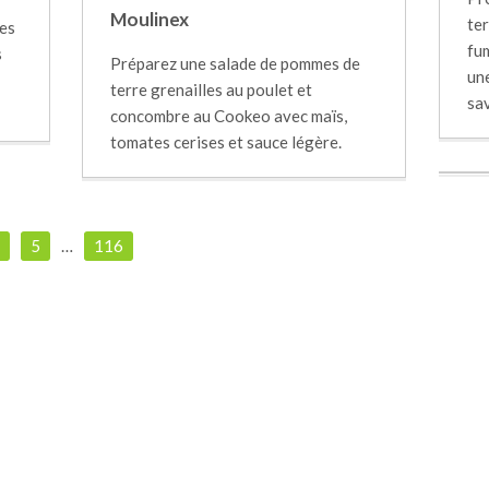
Moulinex
te
res
fum
s
Préparez une salade de pommes de
une
terre grenailles au poulet et
sa
concombre au Cookeo avec maïs,
tomates cerises et sauce légère.
5
…
116