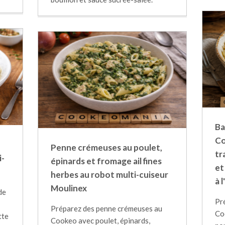
Ba
Co
Penne crémeuses au poulet,
tr
i-
épinards et fromage ail fines
et
herbes au robot multi-cuiseur
à 
Moulinex
de
Pr
Préparez des penne crémeuses au
Co
tte
Cookeo avec poulet, épinards,