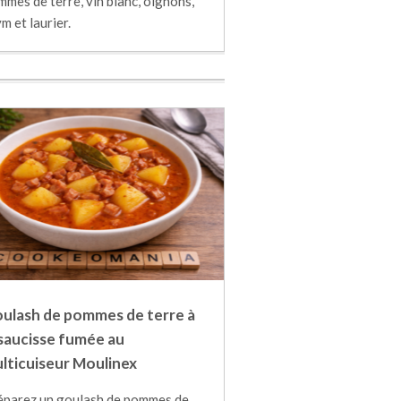
mes de terre, vin blanc, oignons,
m et laurier.
ulash de pommes de terre à
 saucisse fumée au
lticuiseur Moulinex
éparez un goulash de pommes de