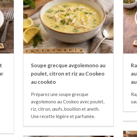
t
Soupe grecque avgolemono au
Ra
ur
poulet, citron et riz au Cookeo
au
au cookéo
au
Préparez une soupe grecque
Ra
avgolemono au Cookeo avec poulet,
sa
riz, citron, œufs, bouillon et aneth.
Une recette légère et parfumée.