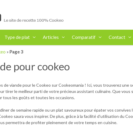
Type de plat
Articles
Comparatif
Contact
keo
»
Page 3
nde pour cookeo
s de viande pour le Cookeo sur Cookeomania ! Ici, vous trouverez une sé
 tirer le meilleur parti de votre précieux assistant culinaire. Que vous
pour tous les goûts et toutes les occasions.
îner de semaine rapide ou un plat savoureux pour épater vos convives lo
ookeo saura vous inspirer. De plus, grâce à la facilité d’utilisation du C
vous permettra de profiter pleinement de votre temps en cuisine.