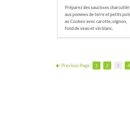
Préparez des saucisses charcutiè
aux pommes de terre et petits poi
au Cookeo avec carotte, oignon,
fond de veau et vin blanc.
Previous Page
1
2
3
4