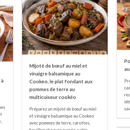
Po
Mijoté de bœuf au miel et
au
vinaigre balsamique au
 à
Pr
Cookeo, le plat fondant aux
ca
pommes de terre au
rec
multicuiseur cookéo
id
mes
sav
Préparez un mijoté de bœuf au miel
et
et vinaigre balsamique au Cookeo
,
avec pommes de terre, carottes,
bouillon et sauce sucrée-salée.