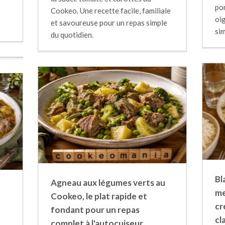
po
Cookeo. Une recette facile, familiale
oig
et savoureuse pour un repas simple
sim
du quotidien.
Bl
Agneau aux légumes verts au
me
Cookeo, le plat rapide et
cr
fondant pour un repas
cl
complet à l'autocuiseur