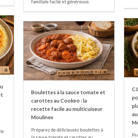
familiale facile et généreuse.
au
Cô
Boulettes à la sauce tomate et
êt
po
carottes au Cookeo : la
pl
recette facile au multicuiseur
au
Moulinex
Mo
Préparez de délicieuses boulettes à
ile
Pr
la sauce tomate et carottes au