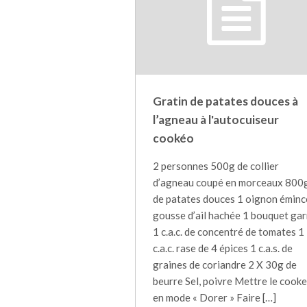
Gratin de patates douces à
l’agneau à l'autocuiseur
cookéo
2 personnes 500g de collier
d’agneau coupé en morceaux 800
de patates douces 1 oignon éminc
gousse d’ail hachée 1 bouquet gar
1 c.a.c. de concentré de tomates 1
c.a.c. rase de 4 épices 1 c.a.s. de
graines de coriandre 2 X 30g de
beurre Sel, poivre Mettre le cook
en mode « Dorer » Faire […]