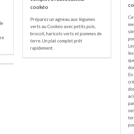
co
cookéo
Ce
Préparez un agneau aux légumes
de
me
verts au Cookeo avec petits pois,
sim
brocoli, haricots verts et pommes de
rre
pou
terre. Un plat complet prêt
Le
rapidement.
les
que
do
En 
cr
do
ac
par
ser
ter
pou