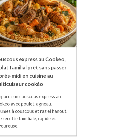
uscous express au Cookeo,
 plat familial prêt sans passer
après-midi en cuisine au
lticuiseur cookéo
éparez un couscous express au
okeo avec poulet, agneau,
umes à couscous et raz el hanout.
 recette familiale, rapide et
voureuse.