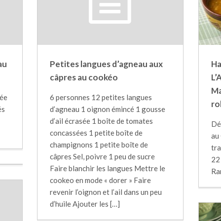
au
Petites langues d’agneau aux
Ha
câpres au cookéo
L’
Ma
sée
6 personnes 12 petites langues
ro
és
d’agneau 1 oignon émincé 1 gousse
d’ail écrasée 1 boîte de tomates
Dé
concassées 1 petite boîte de
au
champignons 1 petite boîte de
tra
câpres Sel, poivre 1 peu de sucre
22 
Faire blanchir les langues Mettre le
Ra
cookeo en mode « dorer » Faire
revenir l’oignon et l’ail dans un peu
d’huile Ajouter les […]