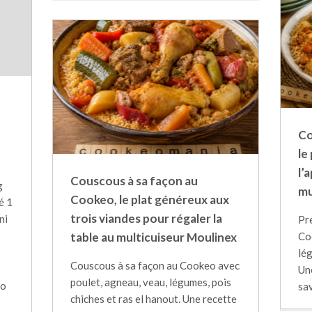
Co
le
l’
Couscous à sa façon au
g
mu
Cookeo, le plat généreux aux
é 1
trois viandes pour régaler la
ni
Pr
table au multicuiseur Moulinex
Co
lég
Couscous à sa façon au Cookeo avec
Une
poulet, agneau, veau, légumes, pois
eo
sa
chiches et ras el hanout. Une recette