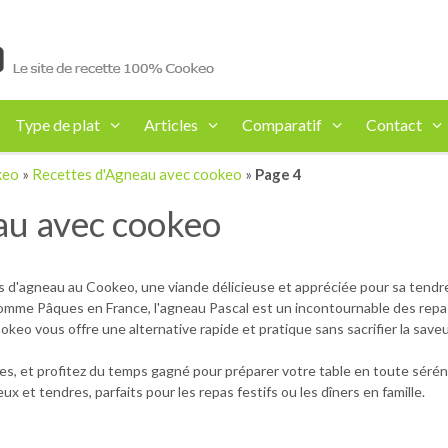
Type de plat
Articles
Comparatif
Contact
keo
»
Recettes d'Agneau avec cookeo
»
Page 4
au avec cookeo
 d'agneau au Cookeo, une viande délicieuse et appréciée pour sa tendr
me Pâques en France, l'agneau Pascal est un incontournable des repas de
okeo vous offre une alternative rapide et pratique sans sacrifier la save
s, et profitez du temps gagné pour préparer votre table en toute sérén
 et tendres, parfaits pour les repas festifs ou les dîners en famille.