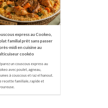
uscous express au Cookeo,
 plat familial prêt sans passer
après-midi en cuisine au
lticuiseur cookéo
éparez un couscous express au
okeo avec poulet, agneau,
umes à couscous et raz el hanout.
 recette familiale, rapide et
voureuse.