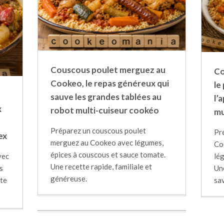
Couscous poulet merguez au
Co
Cookeo, le repas généreux qui
le
sauve les grandes tablées au
l’
x
robot multi-cuiseur cookéo
mu
Préparez un couscous poulet
Pr
ex
merguez au Cookeo avec légumes,
Co
épices à couscous et sauce tomate.
vec
lég
Une recette rapide, familiale et
s
Une
généreuse.
tte
sa