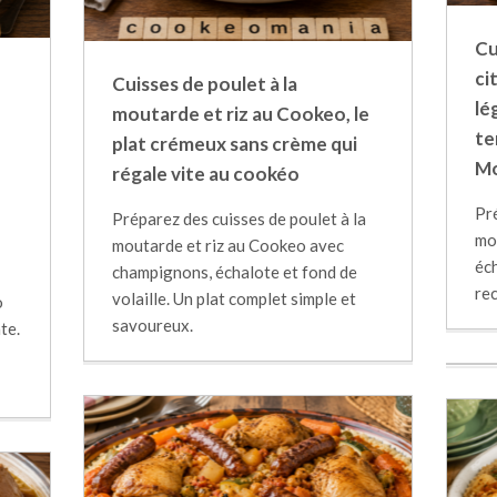
Cu
ci
Cuisses de poulet à la
lé
moutarde et riz au Cookeo, le
te
plat crémeux sans crème qui
Mo
régale vite au cookéo
Pr
Préparez des cuisses de poulet à la
mo
moutarde et riz au Cookeo avec
éch
champignons, échalote et fond de
rec
volaille. Un plat complet simple et
o
savoureux.
te.