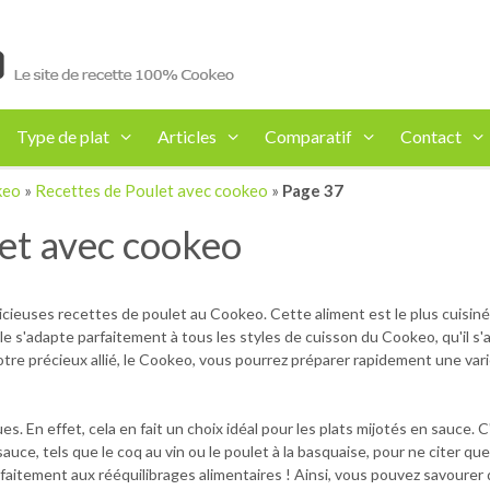
Type de plat
Articles
Comparatif
Contact
keo
»
Recettes de Poulet avec cookeo
»
Page 37
et avec cookeo
cieuses recettes de poulet au Cookeo. Cette aliment est le plus cuisiné 
lle s'adapte parfaitement à tous les styles de cuisson du Cookeo, qu'il s'a
otre précieux allié, le Cookeo, vous pourrez préparer rapidement une varié
es. En effet, cela en fait un choix idéal pour les plats mijotés en sauce.
sauce, tels que le coq au vin ou le poulet à la basquaise, pour ne citer q
faitement aux rééquilibrages alimentaires ! Ainsi, vous pouvez savourer 