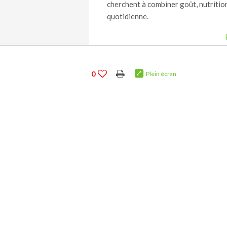
cherchent à combiner goût, nutrition
quotidienne.
0
Plein écran