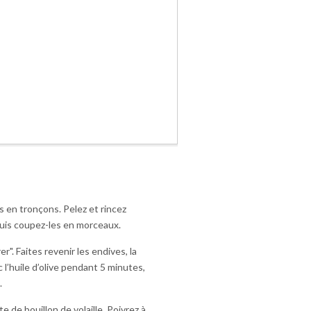
s en tronçons. Pelez et rincez
puis coupez-les en morceaux.
". Faites revenir les endives, la
 l’huile d’olive pendant 5 minutes,
.
te de bouillon de volaille. Poivrez à