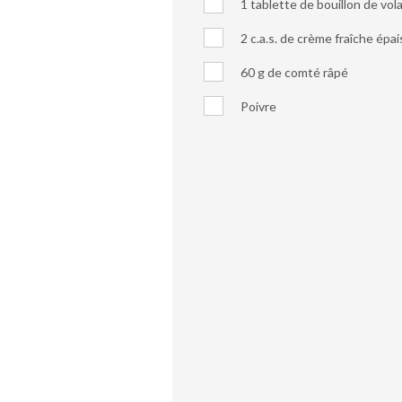
1 tablette de bouillon de vola
2 c.a.s. de crème fraîche épa
60 g de comté râpé
Poivre