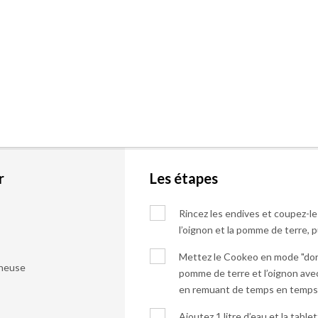
r
Les étapes
Rincez les endives et coupez-le
l’oignon et la pomme de terre, 
Mettez le Cookeo en mode "dorer
ineuse
pomme de terre et l’oignon avec
en remuant de temps en temps
Ajoutez 1 litre d’eau et la tablet