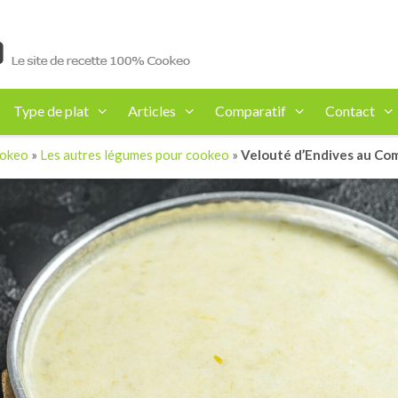
Type de plat
Articles
Comparatif
Contact
ookeo
»
Les autres légumes pour cookeo
»
Velouté d’Endives au Co