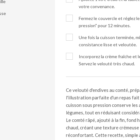
ille
votre convenance.
isse
Fermez le couvercle et réglez 
pression" pour 12 minutes.
Une fois la cuisson terminée, mi
consistance lisse et veloutée.
Incorporez la crème fraîche et 
Servez le velouté très chaud.
Ce velouté d'endives au comté, prép
l'illustration parfaite d'un repas fai
cuisson sous pression conserve les 
légumes, tout en réduisant considér
Le comté râpé, ajouté à la fin, fon
chaud, créant une texture crémeuse
réconfortant. Cette recette, simple à