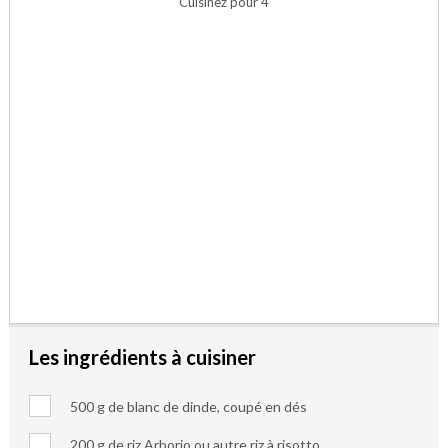
Cuisinez pour 4
Les ingrédients à cuisiner
500 g de blanc de dinde, coupé en dés
200 g de riz Arborio ou autre riz à risotto