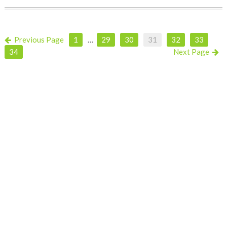
Previous Page
1
…
29
30
31
32
33
34
Next Page