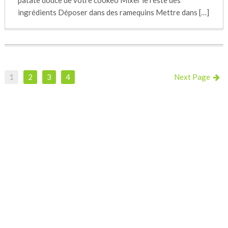
patate douce de votre cookeo Mixer le reste des
ingrédients Déposer dans des ramequins Mettre dans […]
1
2
3
4
Next Page