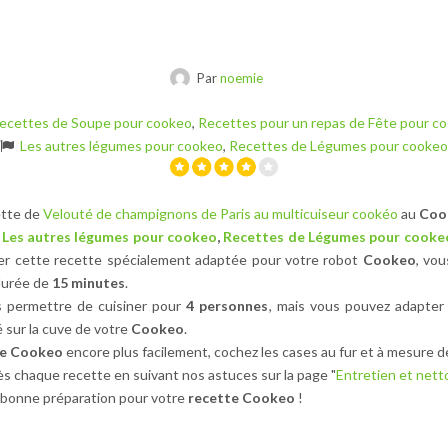
Par
noemie
ecettes de Soupe pour cookeo
,
Recettes pour un repas de Fête pour c
Les autres légumes pour cookeo
,
Recettes de Légumes pour cookeo
ette de
Velouté de champignons de Paris au multicuiseur cookéo
au
Coo
Les autres légumes pour cookeo
,
Recettes de Légumes pour cooke
ser cette recette spécialement adaptée pour votre robot
Cookeo
, vou
durée de
15 minutes
.
 permettre de cuisiner pour
4 personnes
, mais vous pouvez adapter 
 sur la cuve de votre
Cookeo
.
te Cookeo
encore plus facilement, cochez les cases au fur et à mesure d
s chaque recette en suivant nos astuces sur la page "
Entretien et net
bonne préparation pour votre
recette Cookeo
!