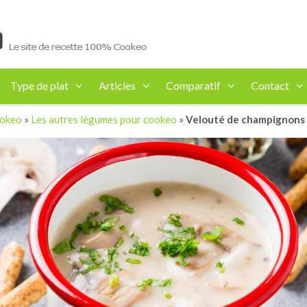
Type de plat
Articles
Comparatif
Contact
ookeo
»
Les autres légumes pour cookeo
»
Velouté de champignons d