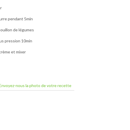
r
beurre pendant 5min
bouillon de légumes
us pression 10min
a crème et mixer
Envoyez-nous la photo de votre recette