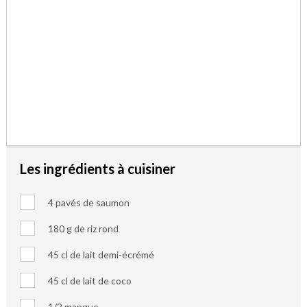
Les ingrédients à cuisiner
4 pavés de saumon
180 g de riz rond
45 cl de lait demi-écrémé
45 cl de lait de coco
1/2 mangue