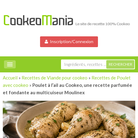
Inscription/Connexion
Accueil
»
Recettes de Viande pour cookeo
»
Recettes de Poulet
avec cookeo
»
Poulet à l’ail au Cookeo, une recette parfumée
et fondante au multicuiseur Moulinex