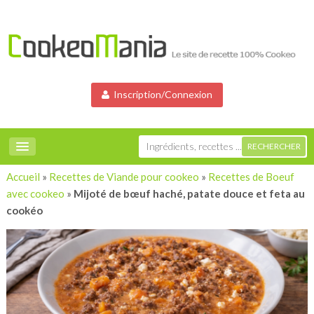
Inscription/Connexion
Accueil
»
Recettes de Viande pour cookeo
»
Recettes de Boeuf
avec cookeo
»
Mijoté de bœuf haché, patate douce et feta au
cookéo