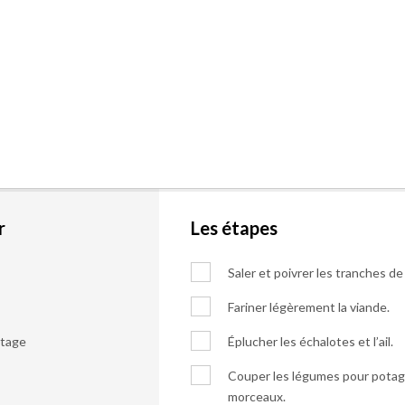
r
Les étapes
Saler et poivrer les tranches de
Fariner légèrement la viande.
otage
Éplucher les échalotes et l’ail.
Couper les légumes pour potage, 
morceaux.