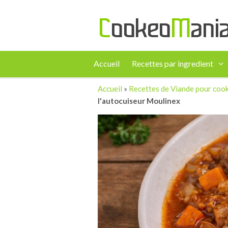
Accueil
Recettes par ingredient
Accueil
»
Recettes de Viande pour coo
l'autocuiseur Moulinex