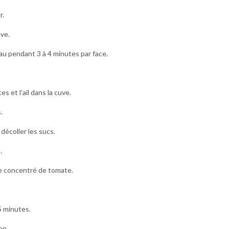
r.
uve.
eau pendant 3 à 4 minutes par face.
s et l’ail dans la cuve.
.
décoller les sucs.
.
le concentré de tomate.
5 minutes.
on.