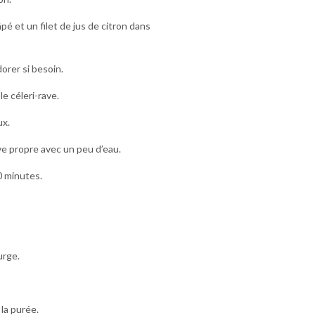
é et un filet de jus de citron dans
orer si besoin.
e céleri-rave.
ux.
ve propre avec un peu d’eau.
0 minutes.
urge.
 la purée.