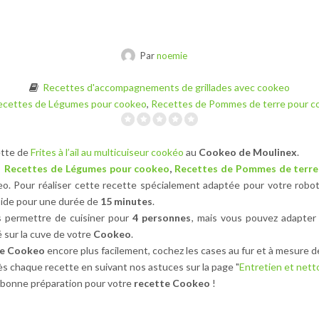
Par
noemie
Recettes d'accompagnements de grillades avec cookeo
ecettes de Légumes pour cookeo
,
Recettes de Pommes de terre pour c
ette de
Frites à l’ail au multicuiseur cookéo
au
Cookeo de Moulinex
.
Recettes de Légumes pour cookeo
,
Recettes de Pommes de terre
o. Pour réaliser cette recette spécialement adaptée pour votre robo
pide pour une durée de
15 minutes
.
 permettre de cuisiner pour
4 personnes
, mais vous pouvez adapter 
 sur la cuve de votre
Cookeo
.
te Cookeo
encore plus facilement, cochez les cases au fur et à mesure d
s chaque recette en suivant nos astuces sur la page "
Entretien et net
bonne préparation pour votre
recette Cookeo
!