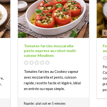
u
Tomates farcies mozzarella-
Fo
pesto express au robot multi-
au
cuiseur Moulinex
Fo
Tomates farcies au Cookeo vapeur
Co
avec mozzarella et pesto, cuisson
re,
co
rapide, recette facile et légère, idéal
,
pr
en entrée ou repas simple.
po
Rapide : plat cuit en 5 minutes