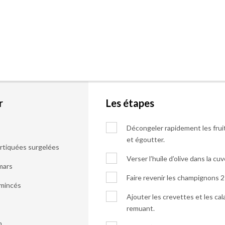
r
Les étapes
Décongeler rapidement les fruit
et égoutter.
rtiquées surgelées
Verser l’huile d’olive dans la cu
mars
Faire revenir les champignons 
émincés
Ajouter les crevettes et les ca
remuant.
n