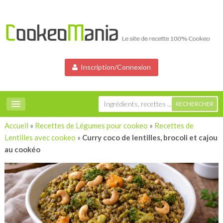
Inscription/Connexion
Accueil
»
Recettes de Légumes pour cookeo
»
Recettes de
Lentilles avec cookeo
»
Curry coco de lentilles, brocoli et cajou
au cookéo