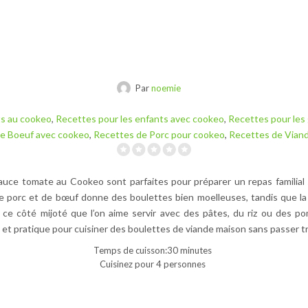
Par
noemie
ts au cookeo
,
Recettes pour les enfants avec cookeo
,
Recettes pour les
e Boeuf avec cookeo
,
Recettes de Porc pour cookeo
,
Recettes de Vian
auce tomate au Cookeo sont parfaites pour préparer un repas familial 
de porc et de bœuf donne des boulettes bien moelleuses, tandis que l
e ce côté mijoté que l’on aime servir avec des pâtes, du riz ou des 
 et pratique pour cuisiner des boulettes de viande maison sans passer t
Temps de cuisson:30 minutes
Cuisinez pour 4 personnes