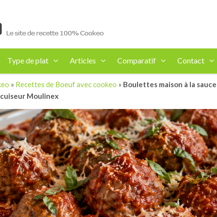
Type de plat
Articles
Comparatif
Contact
keo
»
Recettes de Boeuf avec cookeo
»
Boulettes maison à la sauce 
-cuiseur Moulinex