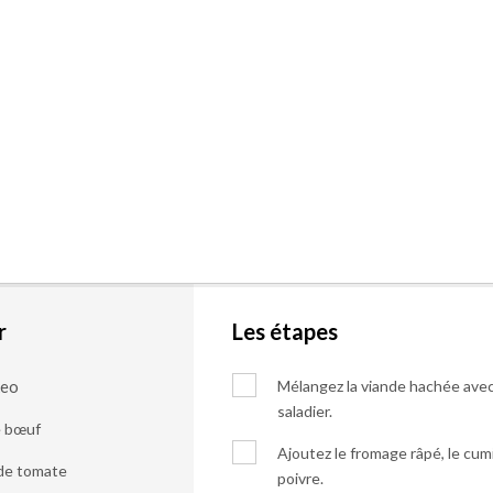
r
Les étapes
keo
Mélangez la viande hachée avec
saladier.
e bœuf
Ajoutez le fromage râpé, le cumin,
 de tomate
poivre.