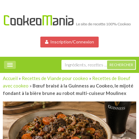
Inscription/Connexion
Accueil
»
Recettes de Viande pour cookeo
»
Recettes de Boeuf
avec cookeo
»
Bœuf braisé à la Guinness au Cookeo, le mijoté
fondant à la bière brune au robot multi-cuiseur Moulinex