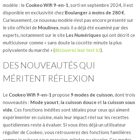
modèle : le
Cookeo Wifi 9-en-1
, sorti en septembre 2024, il est
disponible en exclusivité chez
Boulanger
à
moins de 280 €
.
Curieusement, ce nouveau modèle n’est pas encore présenté sur
le site officiel de
Moulinex
, mais il a déjà été examiné par des
experts, notamment sur le site
Les Numériques
qui ont décrit ce
multicuiseur comme « sans doute la cocotte-minute la plus
polyvalente du marché » (
découvrez leur test ici
).
DES NOUVEAUTÉS QUI
MÉRITENT RÉFLEXION
Le
Cookeo Wifi 9-en-1
propose
9 modes de cuisson
, dont trois
nouveautés :
Mode yaourt
,
la cuisson douce
et
la cuisson sous
vide
. Ces fonctions inédites sont idéales pour ceux qui aiment
expérimenter en cuisine, mais leur impact réel sur les recettes
quotidiennes reste à évaluer. Si vous êtes déjà un utilisateur
régulier de Cookeo, vous retrouverez des fonctions familières
comme la cuisson sous pression, mijoter ou rissoler. Ces modes