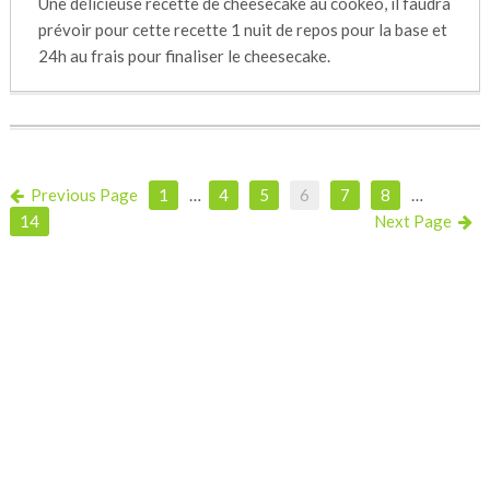
Une délicieuse recette de cheesecake au cookeo, il faudra
prévoir pour cette recette 1 nuit de repos pour la base et
24h au frais pour finaliser le cheesecake.
Previous Page
1
…
4
5
6
7
8
…
14
Next Page