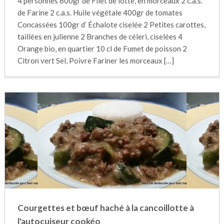
4 personnes 600gr de Filet de lotte, en morceaux 2 c.a.s.
de Farine 2 c.a.s. Huile végétale 400gr de tomates
Concassées 100gr d’ Échalote ciselée 2 Petites carottes,
taillées en julienne 2 Branches de céleri, ciselées 4
Orange bio, en quartier 10 cl de Fumet de poisson 2
Citron vert Sel, Poivre Fariner les morceaux […]
Courgettes et bœuf haché à la cancoillotte à
l'autocuiseur cookéo