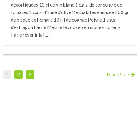
décortiquées 10 cl de vin blanc 1 c.a.s. de concentré de
tomates 1 c.a.s. d’huile d’olive 2 échalotes émincée 200 gr
de bisque de homard 10 ml de cognac Poivre 1 c.a.s.
d’estragon haché Mettre le cookeo en mode « dorer »
Faire revenir la […]
1
2
3
Next Page