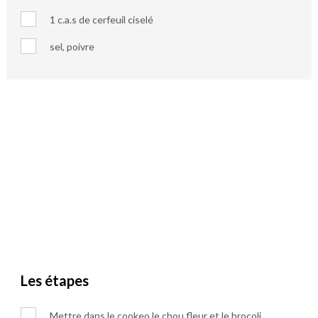
1 c.a.s de cerfeuil ciselé
sel, poivre
Les étapes
Mettre dans le cookeo le chou fleur et le brocoli