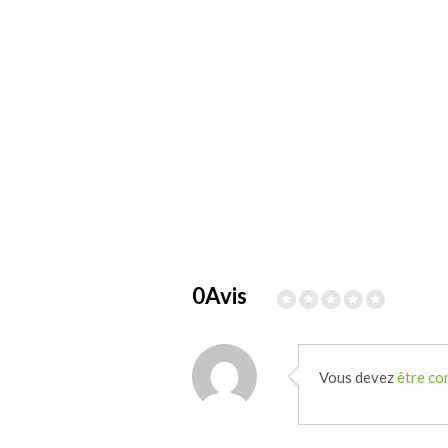
0Avis
Vous devez
être co