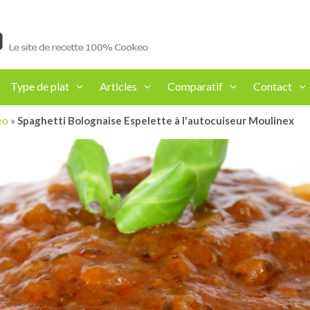
Type de plat
Articles
Comparatif
Contact
eo
»
Spaghetti Bolognaise Espelette à l'autocuiseur Moulinex