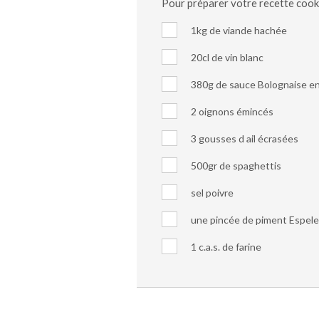
Pour préparer votre recette coo
1kg de viande hachée
20cl de vin blanc
380g de sauce Bolognaise e
2 oignons émincés
3 gousses d ail écrasées
500gr de spaghettis
sel poivre
une pincée de piment Espele
1 c.a.s. de farine