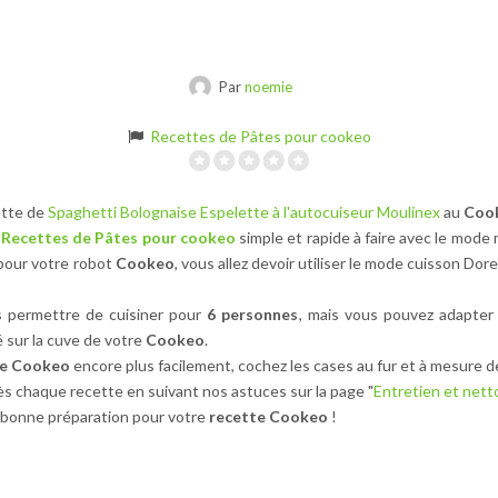
Par
noemie
Recettes de Pâtes pour cookeo
ette de
Spaghetti Bolognaise Espelette à l'autocuiseur Moulinex
au
Cook
Recettes de Pâtes pour cookeo
simple et rapide à faire avec le mode
pour votre robot
Cookeo
, vous allez devoir utiliser le mode cuisson Do
 permettre de cuisiner pour
6 personnes
, mais vous pouvez adapter 
 sur la cuve de votre
Cookeo
.
te Cookeo
encore plus facilement, cochez les cases au fur et à mesure d
s chaque recette en suivant nos astuces sur la page "
Entretien et net
bonne préparation pour votre
recette Cookeo
!