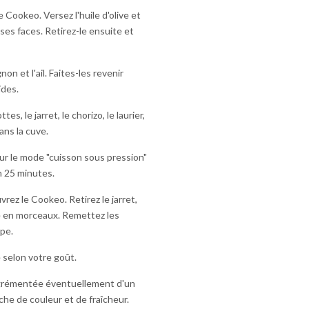
 Cookeo. Versez l'huile d'olive et
 ses faces. Retirez-le ensuite et
on et l'ail. Faites-les revenir
ides.
es, le jarret, le chorizo, le laurier,
ans la cuve.
ur le mode "cuisson sous pression"
n 25 minutes.
vrez le Cookeo. Retirez le jarret,
e en morceaux. Remettez les
pe.
 selon votre goût.
agrémentée éventuellement d'un
uche de couleur et de fraîcheur.