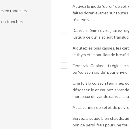
Activez le mode "dorer" de votre
s en rondelles
faites dorer le jarret sur toutes
réservez.
é en tranches
Dans la même cuve, ajoutez l'oign
jusqu'à ce qu'ils soient transluc
Ajoutez les pois cassés, les carott
le thym et le bouillon de bœuf d
Fermez le Cookeo et réglez-le s
ou "cuisson rapide" pour enviro
Une fois la cuisson terminée, ou
désossez-le et coupez la viand
morceaux de viande dans la sou
Assaisonnez de sel et de poivre
Servez la soupe bien chaude, 
brin de persil frais pour une to