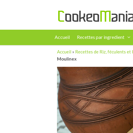
Accueil
Recettes par ingredient
Accueil
»
Recettes de Riz, féculents e
Moulinex