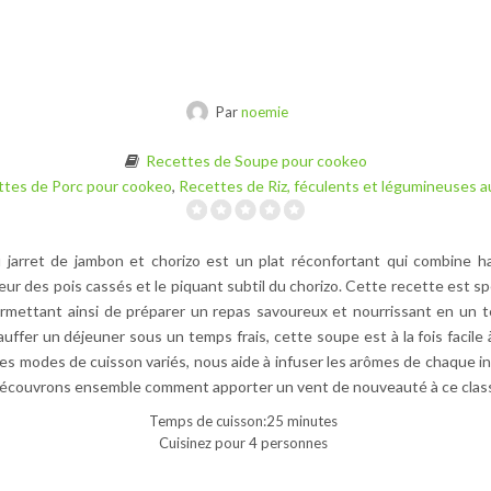
Par
noemie
Recettes de Soupe pour cookeo
ttes de Porc pour cookeo
,
Recettes de Riz, féculents et légumineuses 
 jarret de jambon et chorizo est un plat réconfortant qui combine 
eur des pois cassés et le piquant subtil du chorizo. Cette recette est 
rmettant ainsi de préparer un repas savoureux et nourrissant en un t
auffer un déjeuner sous un temps frais, cette soupe est à la fois facile
s modes de cuisson variés, nous aide à infuser les arômes de chaque i
 Découvrons ensemble comment apporter un vent de nouveauté à ce classiq
Temps de cuisson:25 minutes
Cuisinez pour 4 personnes