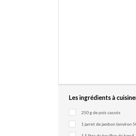
Les ingrédients à cuisine
250 g de pois cassés
1 jarret de jambon (environ 5
1,5 litre de bouillon de bœuf