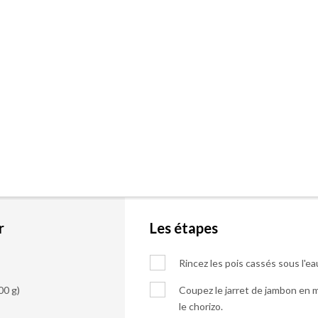
r
Les étapes
Rincez les pois cassés sous l'ea
00 g)
Coupez le jarret de jambon en m
le chorizo.