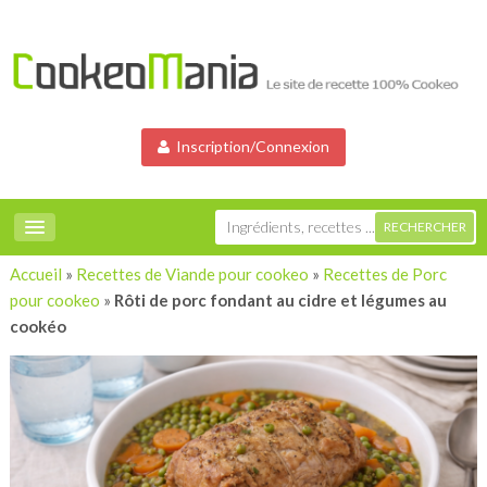
Inscription/Connexion
Accueil
»
Recettes de Viande pour cookeo
»
Recettes de Porc
pour cookeo
»
Rôti de porc fondant au cidre et légumes au
cookéo