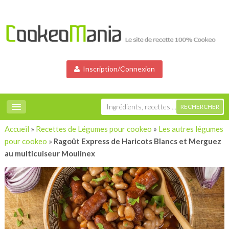
Inscription/Connexion
Accueil
»
Recettes de Légumes pour cookeo
»
Les autres légumes
pour cookeo
»
Ragoût Express de Haricots Blancs et Merguez
au multicuiseur Moulinex