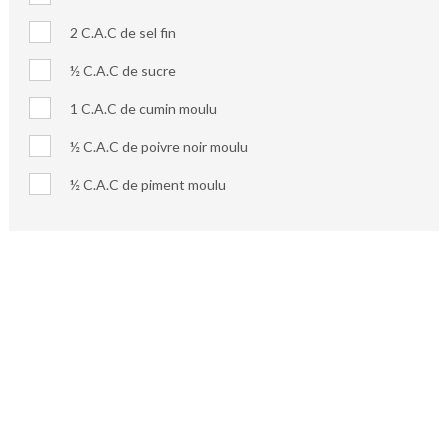
2 C.A.C de sel fin
½ C.A.C de sucre
1 C.A.C de cumin moulu
½ C.A.C de poivre noir moulu
½ C.A.C de piment moulu