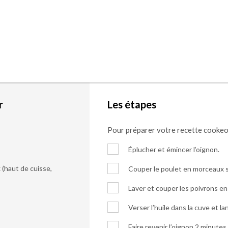
r
Les étapes
Pour préparer votre recette cooke
Éplucher et émincer l’oignon.
(haut de cuisse,
Couper le poulet en morceaux s
Laver et couper les poivrons en 
Verser l’huile dans la cuve et l
Faire revenir l’oignon 2 minutes.