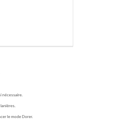
o
i nécessaire.
lanières.
ancer le mode Dorer.