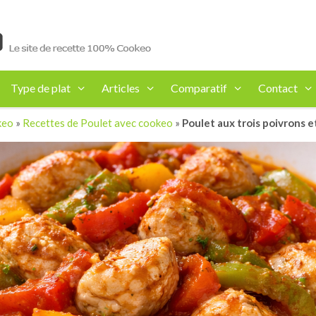
Type de plat
Articles
Comparatif
Contact
keo
»
Recettes de Poulet avec cookeo
»
Poulet aux trois poivrons 