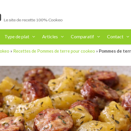
Type de plat
Articles
Comparatif
Contact
ookeo
»
Recettes de Pommes de terre pour cookeo
»
Pommes de terr