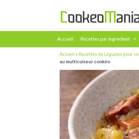
Accueil
Recettes par ingredient
Accueil
»
Recettes de Légumes pour c
au multicuiseur cookéo