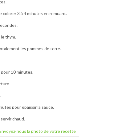
tes.
re colorer 3 à 4 minutes en remuant.
 secondes.
 le thym.
 totalement les pommes de terre.
n pour 10 minutes.
rture.
.
nutes pour épaissir la sauce.
 servir chaud.
Envoyez-nous la photo de votre recette