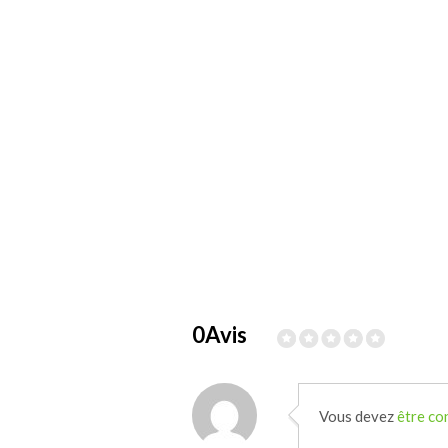
0Avis
Vous devez
être co