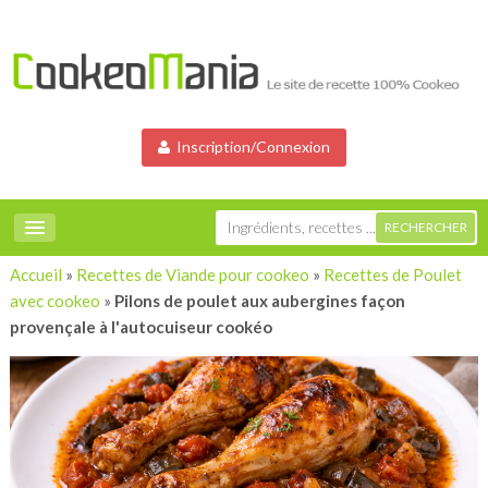
Inscription/Connexion
Accueil
»
Recettes de Viande pour cookeo
»
Recettes de Poulet
avec cookeo
»
Pilons de poulet aux aubergines façon
provençale à l'autocuiseur cookéo