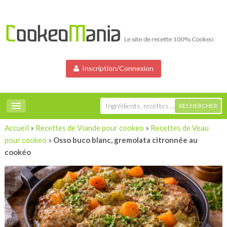
Inscription/Connexion
Accueil
»
Recettes de Viande pour cookeo
»
Recettes de Veau
pour cookeo
»
Osso buco blanc, gremolata citronnée au
cookéo