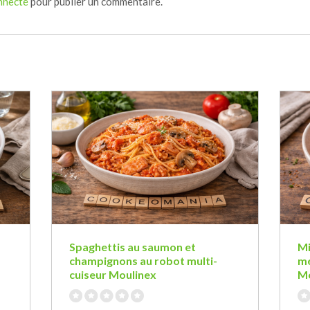
nnecté
pour publier un commentaire.
Spaghettis au saumon et
Mi
champignons au robot multi-
mé
cuiseur Moulinex
Mo