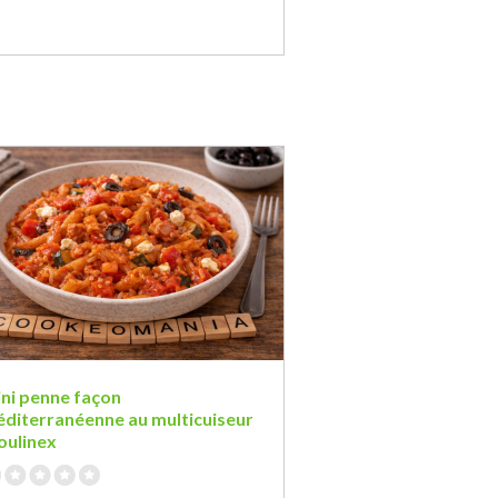
ni penne façon
diterranéenne au multicuiseur
ulinex