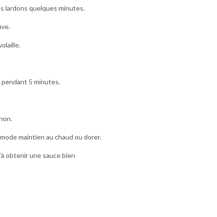
les lardons quelques minutes.
uve.
olaille.
n pendant 5 minutes.
hon.
mode maintien au chaud ou dorer.
’à obtenir une sauce bien