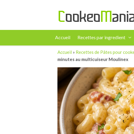
Accueil
Recettes par ingredient
Accueil
»
Recettes de Pâtes pour cook
minutes au multicuiseur Moulinex