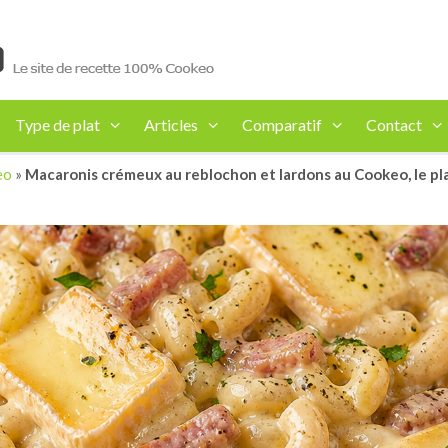
Type de plat
Articles
Comparatif
Contact
eo
»
Macaronis crémeux au reblochon et lardons au Cookeo, le pl