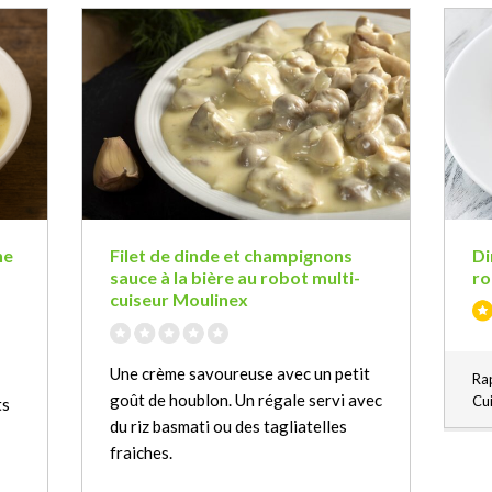
ne
Filet de dinde et champignons
Di
sauce à la bière au robot multi-
ro
cuiseur Moulinex
Une crème savoureuse avec un petit
Rap
goût de houblon. Un régale servi avec
Cu
ts
du riz basmati ou des tagliatelles
fraiches.