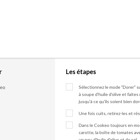
r
Les étapes
keo
Sélectionnez le mode "Dorer" su
à soupe d'huile d'olive et faite
jusqu'à ce qu'ils soient bien do
Une fois cuits, retirez-les et ré
Dans le Cookeo toujours en mode
carotte, la boîte de tomates avec
un peu d'huile d'olive et de sel.