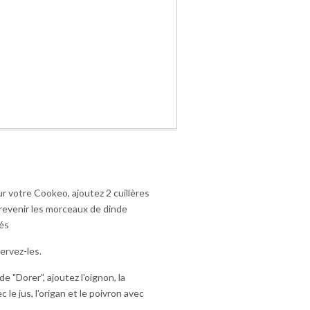
r votre Cookeo, ajoutez 2 cuillères
s revenir les morceaux de dinde
rés
servez-les.
 "Dorer", ajoutez l'oignon, la
 le jus, l'origan et le poivron avec