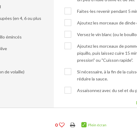
d
Faites-les revenir pendant 5 mi
pées (en 4, 6 ou plus
Ajoutez les morceaux de dinde 
Versez le vin blanc (ou le bouillon
illo émincés
Ajoutez les morceaux de pomme
live
piquillo, puis laissez cuire 15
pression" ou "Cuisson rapide".
n de volaille)
Si nécessaire, à la fin de la cu
réduire la sauce.
Assaisonnez avec du sel et du p
0
Plein écran