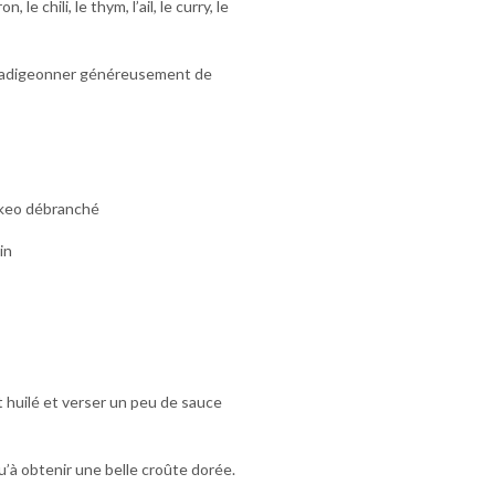
, le chili, le thym, l’ail, le curry, le
e badigeonner généreusement de
ookeo débranché
in
t huilé et verser un peu de sauce
’à obtenir une belle croûte dorée.