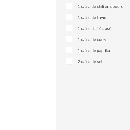
1 c. à c. de chili en poudre
1 c. à s. de thym
1 c. à s. d’ail écrasé
1 c. à c. de curry
1 c. à c. de paprika
2 c. à c. de sel