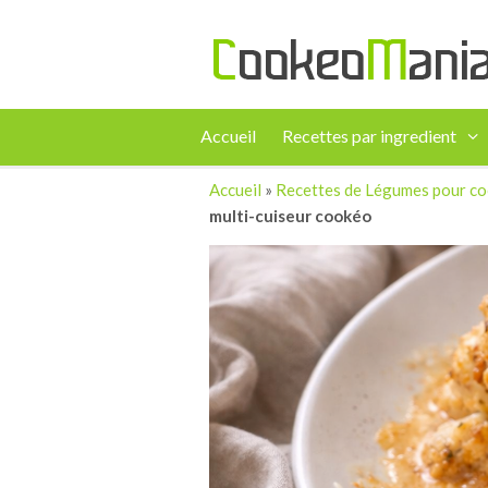
Accueil
Recettes par ingredient
Accueil
»
Recettes de Légumes pour c
multi-cuiseur cookéo