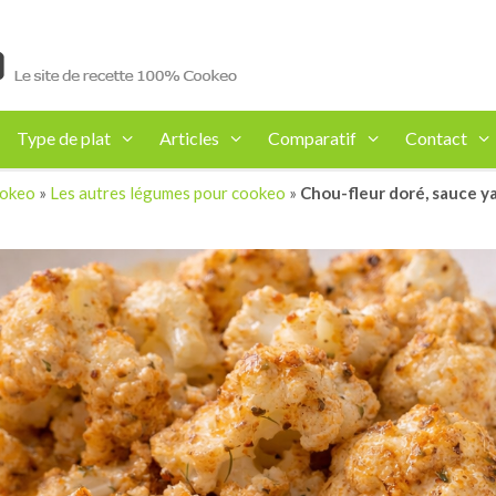
Type de plat
Articles
Comparatif
Contact
ookeo
»
Les autres légumes pour cookeo
»
Chou-fleur doré, sauce y