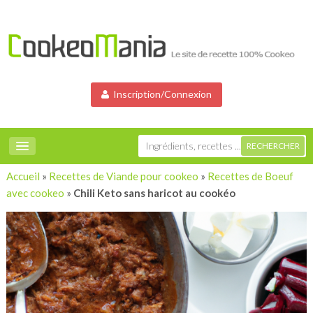
Inscription/Connexion
Accueil
»
Recettes de Viande pour cookeo
»
Recettes de Boeuf
avec cookeo
»
Chili Keto sans haricot au cookéo