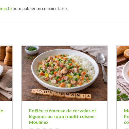
nnecté
pour publier un commentaire.
te
Poêlée crémeuse de cervelas et
Mé
légumes au robot multi-cuiseur
Pe
Moulinex
c