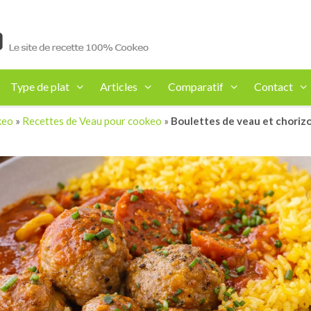
Type de plat
Articles
Comparatif
Contact
keo
»
Recettes de Veau pour cookeo
»
Boulettes de veau et chorizo