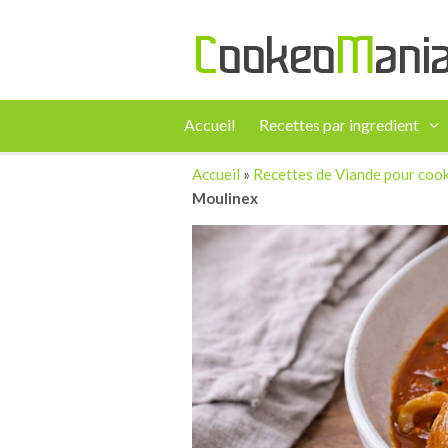
Accueil
Recettes par ingredient
Accueil
»
Recettes de Viande pour coo
Moulinex