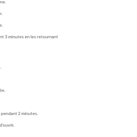
ine.
r.
e.
ant 3 minutes en les retournant
.
ée.
n pendant 2 minutes.
’ouvrir.