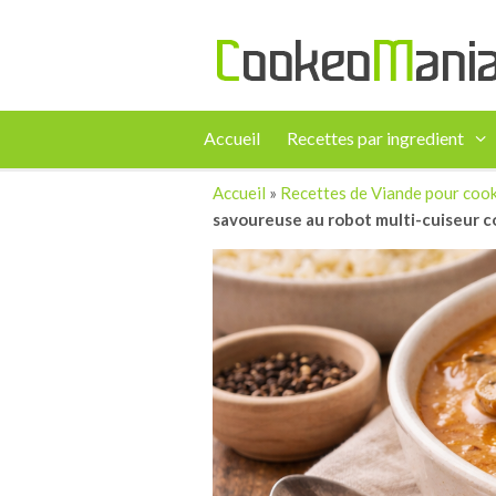
Accueil
Recettes par ingredient
Accueil
»
Recettes de Viande pour coo
savoureuse au robot multi-cuiseur 