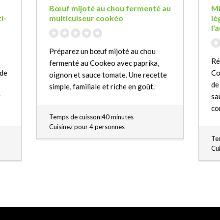
Bœuf mijoté au chou fermenté au
Mi
i-
multicuiseur cookéo
lé
l'
Préparez un bœuf mijoté au chou
Ré
fermenté au Cookeo avec paprika,
 de
Co
oignon et sauce tomate. Une recette
de
simple, familiale et riche en goût.
r
sa
co
Temps de cuisson:40 minutes
Cuisinez pour 4 personnes
Te
Cu