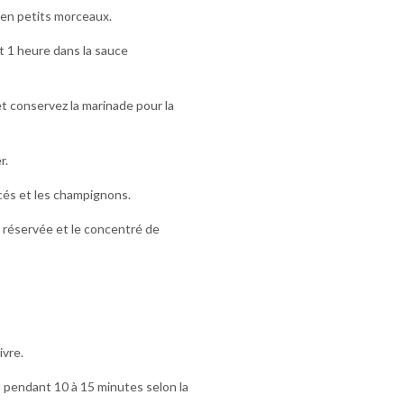
 en petits morceaux.
t 1 heure dans la sauce
et conservez la marinade pour la
r.
cés et les champignons.
e réservée et le concentré de
ivre.
n pendant 10 à 15 minutes selon la