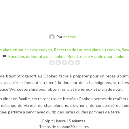
Par
noemie
e plats en sauce avec cookeo
,
Recettes des autres plats au cookeo
,
Sav
Recettes de Boeuf avec cookeo
,
Recettes de Viande pour cookeo
de bœuf Stroganoff au Cookeo facile à préparer pour un repas gourm
ur associe le fondant du bœuf, la douceur des champignons, la riches
auce Worcestershire pour obtenir un plat généreux et plein de goût.
n dîner en famille, cette recette de bœuf au Cookeo permet de réaliser u
Le mélange de viande, de champignons, d’oignons, de concentré de t
ée, parfaite à servir avec du riz, des pâtes ou des pommes de terre.
Prép ::1 heure 15 minutes
Temps de cuisson:20 minutes