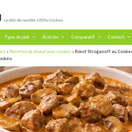
Type de plat
Articles
Comparatif
Contact
keo
»
Recettes de Boeuf avec cookeo
»
Bœuf Stroganoff au Cookeo :
cookéo