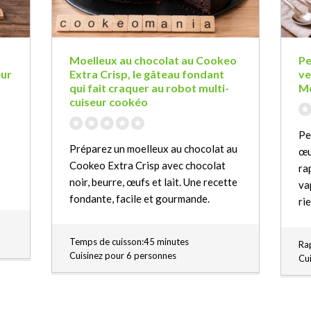
Moelleux au chocolat au Cookeo
Pe
eur
Extra Crisp, le gâteau fondant
ve
qui fait craquer au robot multi-
Mo
cuiseur cookéo
Pe
Préparez un moelleux au chocolat au
œu
Cookeo Extra Crisp avec chocolat
ra
noir, beurre, œufs et lait. Une recette
va
fondante, facile et gourmande.
ri
Temps de cuisson:45 minutes
Rap
Cuisinez pour 6 personnes
Cu