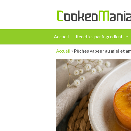
Accueil
Recettes par ingredient
Accueil
»
Pêches vapeur au miel et am