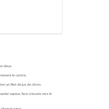
o
en deux.
èrement le centre.
ter un filet de jus de citron.
panier vapeur, face creusée vers le
 chaque creux.