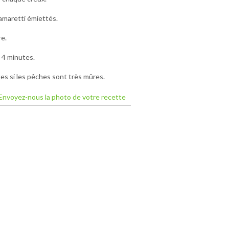
s amaretti émiettés.
e.
 4 minutes.
tes si les pêches sont très mûres.
Envoyez-nous la photo de votre recette