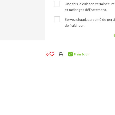
Une fois la cuisson terminée, r
et mélangez délicatement.
Servez chaud, parsemé de persil
de fraîcheur.
0
Plein écran