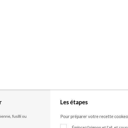
r
Les étapes
enne, fusilli ou
Pour préparer votre recette cooke
Émincez l’oignon et l’ail, et cou