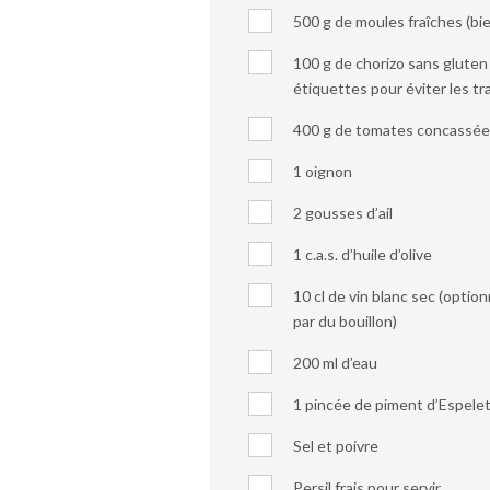
500 g de moules fraîches (bi
100 g de chorizo sans gluten (
étiquettes pour éviter les tr
400 g de tomates concassées
1 oignon
2 gousses d’ail
1 c.a.s. d’huile d’olive
10 cl de vin blanc sec (optio
par du bouillon)
200 ml d’eau
1 pincée de piment d’Espelett
Sel et poivre
Persil frais pour servir