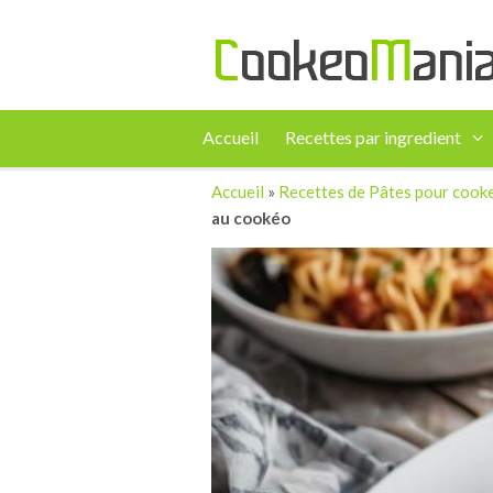
Accueil
Recettes par ingredient
Accueil
»
Recettes de Pâtes pour cook
au cookéo