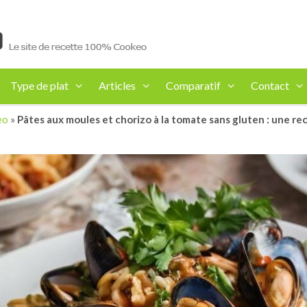
Type de plat
Articles
Comparatif
Contact
eo
»
Pâtes aux moules et chorizo à la tomate sans gluten : une r