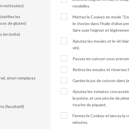
en nettoyées)
rondelles.
vérifiez les
Mettez le Cookeo en mode “Dorer”
aces de gluten)
le chorizo dans l’huile d’olive 
faire suer l’oignon et légèrement
 (en boîte)
Ajoutez les moules et le vin bla
vin).
Passez en cuisson sous pressio
Retirez les moules et réservez-
nnel, sinon remplacez
Gardez le jus de cuisson dans la
Ajoutez les tomates concassées, 
le poivre, et une pincée de pim
touche de piquant.
e (facultatif)
Fermez le Cookeo et lancez la 
minutes.