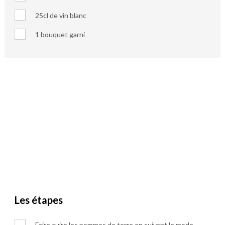
25cl de vin blanc
1 bouquet garni
Les étapes
Faire cuire les pommes de terre en suivant le mode