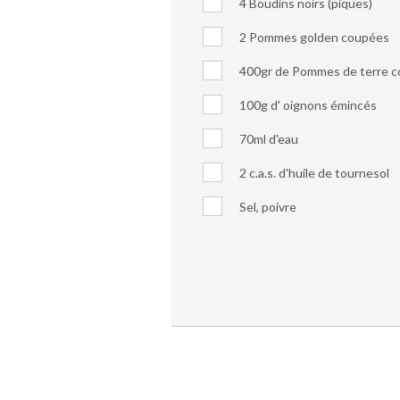
4 Boudins noirs (piques)
2 Pommes golden coupées
400gr de Pommes de terre 
100g d' oignons émincés
70ml d'eau
2 c.a.s. d'huile de tournesol
Sel, poivre