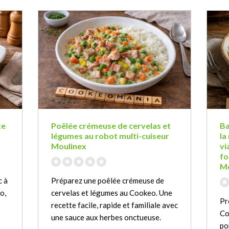
te
Poêlée crémeuse de cervelas et
Ba
légumes au robot multi-cuiseur
la
Moulinex
vi
fo
Mo
c à
Préparez une poêlée crémeuse de
o,
cervelas et légumes au Cookeo. Une
Pr
recette facile, rapide et familiale avec
Co
une sauce aux herbes onctueuse.
po