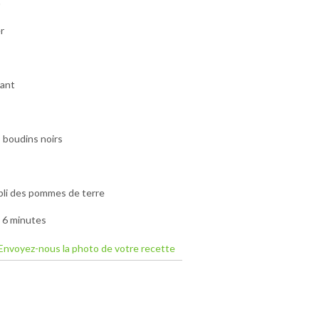
o
r
eant
s boudins noirs
pli des pommes de terre
n 6 minutes
Envoyez-nous la photo de votre recette