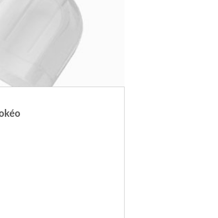
ookéo