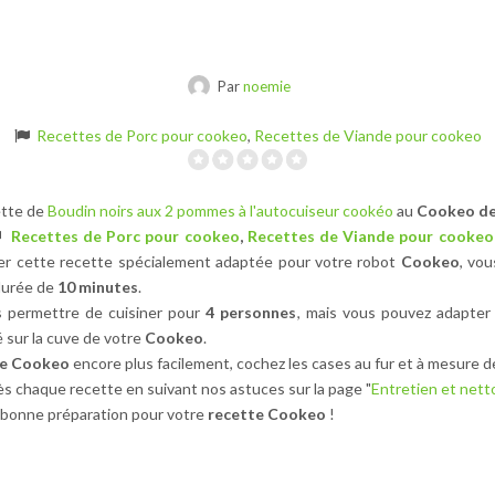
Par
noemie
Recettes de Porc pour cookeo
,
Recettes de Viande pour cookeo
ette de
Boudin noirs aux 2 pommes à l'autocuiseur cookéo
au
Cookeo de
Recettes de Porc pour cookeo
,
Recettes de Viande pour cookeo
ser cette recette spécialement adaptée pour votre robot
Cookeo
, vou
durée de
10 minutes
.
 permettre de cuisiner pour
4 personnes
, mais vous pouvez adapter 
 sur la cuve de votre
Cookeo
.
te Cookeo
encore plus facilement, cochez les cases au fur et à mesure d
s chaque recette en suivant nos astuces sur la page "
Entretien et net
bonne préparation pour votre
recette Cookeo
!