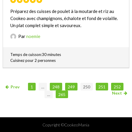
Préparez des cuisses de poulet à la moutarde et riz au
Cookeo avec champignons, échalote et fond de volaille.
Un plat complet simple et savoureux.
Par
noemie
Temps de cuisson:30 minutes
Cuisinez pour 2 personnes
Prev
1
…
248
249
250
251
252
Next
…
265
Copyright ©CookeoMania