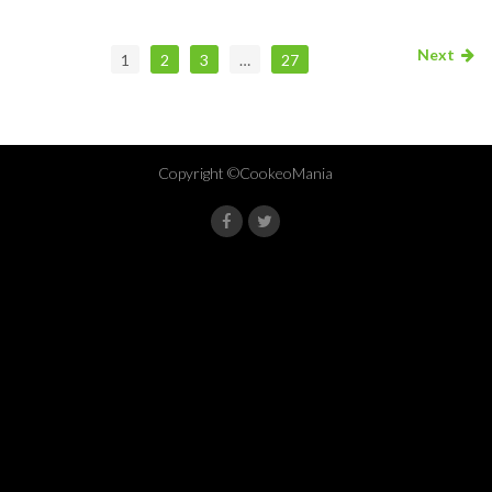
Next
1
2
3
…
27
Copyright ©CookeoMania