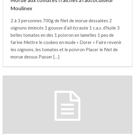
Morue aux tomates fraîches à l'autocuiseur
Moulinex
2 à 3 personnes 700g de filet de morue dessalées 2
oignons émincés 1 gousse d’ail écrasée 1 c.a.s. d’huile 3
belles tomates en dès 1 poivron en lamelles 1 peu de
farine Mettre le cookeo en mode « Dorer » Faire revenir
les oignons, les tomates et le poivron Placer le filet de
morue dessus Passer […]